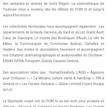
des cinéastes et artistes de notre Région. La cinémathèque de
Toulouse nous a soutenu dès les débuts de POM tv et jusqu'à
aujourd'hui encore.
Les collectivités territoriales nous accompagnent également : Les
départements de la Haute Garonne, du Gard et du Lot, Grand Auch
Cœur de Gascogne, Le musée des Amériques d’Auch, La ville de
Millau, la Communauté de Communes Aubrac, Carladez et
Viadène. Des écoles et associations favorisent et accompagnent
nos créations cinématographiques et audiovisuelles en Occitanie :
ENSAV, ISPRA, Fotogram, Grands Causses Cinéma.
Des associations telles que : HumanCreativity, L’ASEI « Agissons
pour l’inclusion », « La Mécano culture santé & handicap », PRI à
Genève et « Les Cercles Vertueux », Glober Limited, Foyers Ruraux
du Lot.
Le Spectacle vivant voit en POM tv un bel écrin pour produire et
diffuser : Musique et Solidarité en Hautes-Pyrénées, Les Grands