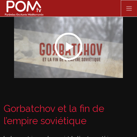
Aller au contenu principal
ACCUEIL
SPECTACLE VIVANT
FILMS
DOCUMENTAIRES
SÉRIES
Gorbatchov et la fin de
l’empire soviétique