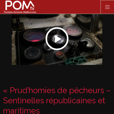
Aller au contenu principal
ACCUEIL
SPECTACLE VIVANT
FILMS
DOCUMENTAIRES
SÉRIES
« Prud’homies de pêcheurs –
Sentinelles républicaines et
maritimes